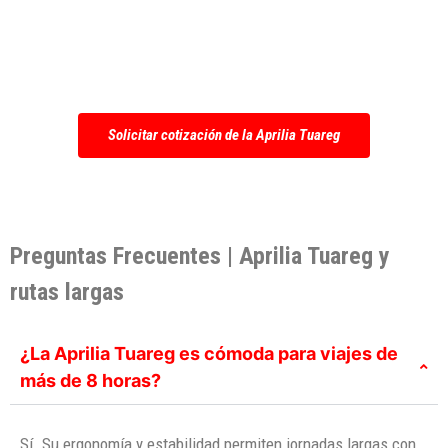
de la Aprilia Tuareg
y evalúa si esta ADV
se adapta a tu forma de viajar y a tus
rutas habituales.
Solicitar cotización de la Aprilia Tuareg
Preguntas Frecuentes | Aprilia Tuareg y
rutas largas
¿La Aprilia Tuareg es cómoda para viajes de
más de 8 horas?
Sí. Su ergonomía y estabilidad permiten jornadas largas con