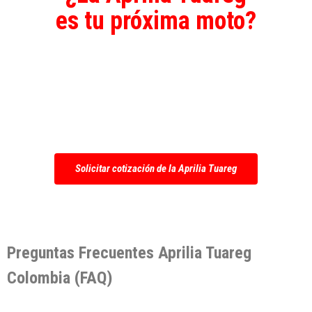
es tu próxima moto?
Solicita una
cotización personalizada
en Colombia
y evalúa si esta ADV se
adapta a tu forma de rodar, tus rutas y tu
experiencia.
Solicitar cotización de la Aprilia Tuareg
Preguntas Frecuentes Aprilia Tuareg
Colombia (FAQ)