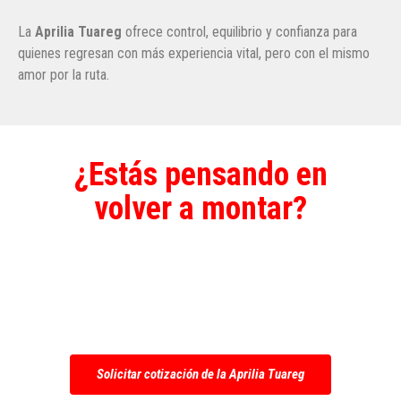
La
Aprilia Tuareg
ofrece control, equilibrio y confianza para
quienes regresan con más experiencia vital, pero con el mismo
amor por la ruta.
¿Estás pensando en
volver a montar?
Solicita una cotización de la
Aprilia
Tuareg en Colombia
y evalúa si esta ADV
encaja con tu nueva etapa como rider.
Solicitar cotización de la Aprilia Tuareg