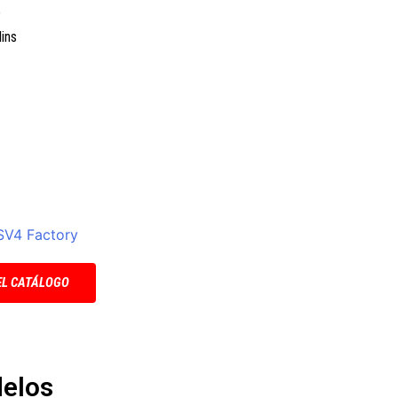
e
lins
EL CATÁLOGO
elos